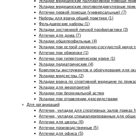
Укладки медицинские паллиативной помощи прик
Укладки медицинские противопедикулезные прик
Аптечки первой помощи (универсальные) (7)
Наборы для врача общей практики (1)
Фельдшерские наборы (1)
Укладки экстренной личной профилактики (3)
Аптечки для дома (7)
Укладки общепрофильные (4)
Укладки при острой сердечно-сосудистой недоста
Аптечки при обмороке (1)
Аптечки при гипертоническом кризе (1)
Укладки педиатрические (4)
Комплекты инструментов и оборудования для ок
Укладки медсестры (2)
Укладки врача по спортивной медицине по прика
Укладки для мероприятий
Укладки при бронхиальной астме
Укладки при отравлении дезсредствами
Для организаций
Аптечки, укладки для спортивных залов приказ 
Аптечки, укладки специализированные для общеп
Аптечки для школы (6)
Аптечки производственные (5)
Аптечки для офиса (5)