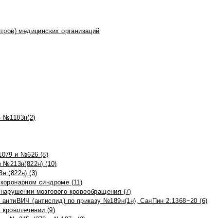
тров) медицинских организаций
 №1183н(2)
079 и №626 (8)
 №213н(822н) (10)
 (822н) (3)
коронарном синдроме (11)
нарушении мозгового кровообращения (7)
антиВИЧ (антиспид) по приказу №189н(1н), СанПин 2.1368−20 (6)
кровотечении (9)