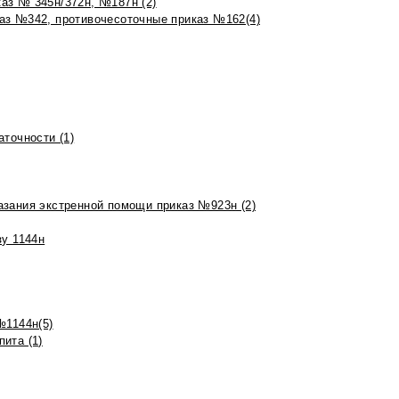
аз № 345н/372н, №187н (2)
аз №342, противочесоточные приказ №162(4)
точности (1)
азания экстренной помощи приказ №923н (2)
зу 1144н
№1144н(5)
ита (1)