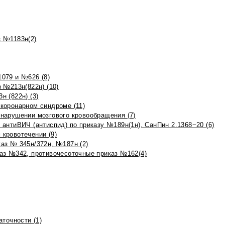
 №1183н(2)
079 и №626 (8)
 №213н(822н) (10)
 (822н) (3)
коронарном синдроме (11)
нарушении мозгового кровообращения (7)
антиВИЧ (антиспид) по приказу №189н(1н), СанПин 2.1368−20 (6)
кровотечении (9)
аз № 345н/372н, №187н (2)
аз №342, противочесоточные приказ №162(4)
точности (1)