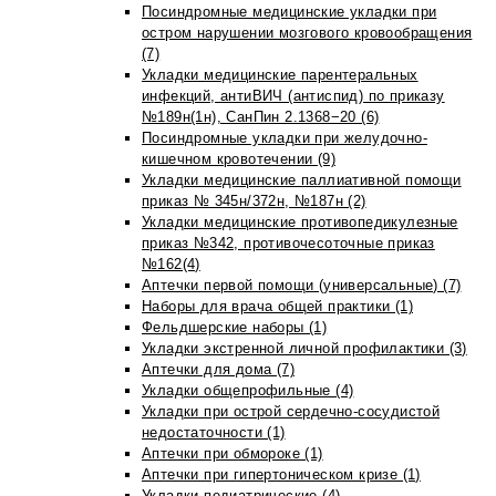
Посиндромные медицинские укладки при
остром нарушении мозгового кровообращения
(7)
Укладки медицинские парентеральных
инфекций, антиВИЧ (антиспид) по приказу
№189н(1н), СанПин 2.1368−20 (6)
Посиндромные укладки при желудочно-
кишечном кровотечении (9)
Укладки медицинские паллиативной помощи
приказ № 345н/372н, №187н (2)
Укладки медицинские противопедикулезные
приказ №342, противочесоточные приказ
№162(4)
Аптечки первой помощи (универсальные) (7)
Наборы для врача общей практики (1)
Фельдшерские наборы (1)
Укладки экстренной личной профилактики (3)
Аптечки для дома (7)
Укладки общепрофильные (4)
Укладки при острой сердечно-сосудистой
недостаточности (1)
Аптечки при обмороке (1)
Аптечки при гипертоническом кризе (1)
Укладки педиатрические (4)