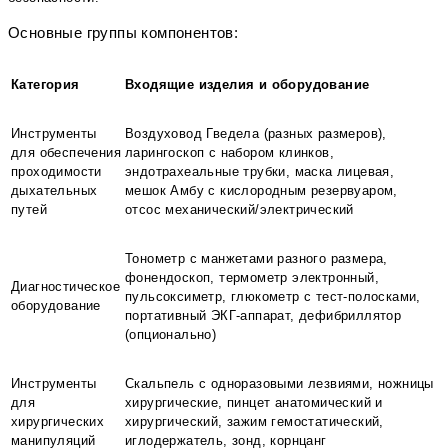
Основные группы компонентов:
Категория
Входящие изделия и оборудование
Инструменты
Воздуховод Гведела (разных размеров),
для обеспечения
ларингоскоп с набором клинков,
проходимости
эндотрахеальные трубки, маска лицевая,
дыхательных
мешок Амбу с кислородным резервуаром,
путей
отсос механический/электрический
Тонометр с манжетами разного размера,
фонендоскоп, термометр электронный,
Диагностическое
пульсоксиметр, глюкометр с тест-полосками,
оборудование
портативный ЭКГ-аппарат, дефибриллятор
(опционально)
Инструменты
Скальпель с одноразовыми лезвиями, ножницы
для
хирургические, пинцет анатомический и
хирургических
хирургический, зажим гемостатический,
манипуляций
иглодержатель, зонд, корнцанг