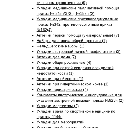
кишечном кровотечении (9)
Укладки медицинские паллиативной помощи
приказ № 345н/372н, №187н (2)
Укладки медицинские противопедикулезные
приказ №342, противочесоточные приказ
№162(4)
Аптечки первой помощи (универсальные) (7)
Наборы для врача общей практики (1)
Фельдшерские наборы (1)
Укладки экстренной личной профилактики (3)
Аптечки для дома (7)
Укладки общепрофильные (4)
Укладки при острой сердечно-сосудистой
недостаточности (1)
Аптечки при обмороке (1)
Аптечки при гипертоническом кризе (1)
Укладки педиатрические (4)
Комплекты инструментов и оборудования для
оказания экстренной помощи приказ №923н (2)
Укладки медсестры (2)
Укладки врача по спортивной медицине по
приказу 1144н
Укладки для мероприятий
Укладки при бронхиальной астме