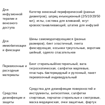
Для
Катетер венозный периферический (разных
инфузионной
диаметров), шприц инъекционный (2/5/10/20/50
терапии и
мл), иглы, система для вливаний, жгут
венозного
кровоостанавливающий, штатив для инфузий
доступа
Шины самомоделирующиеся (разных
Для
размеров), бинт эластичный, лента
иммобилизации
фиксирующая, косынки треугольные, воротник
и фиксации
шейный, одеяло спасательное
Бинт стерильный/нестерильный, вата
Перевязочные и
гигроскопическая, салфетки марлевые,
расходные
пластырь бактерицидный и рулонный, пакет
материалы
перевязочный индивидуальный
Средства для дезинфекции поверхностей и
Средства
инструменты, антисептики, салфетки
дезинфекции и
спиртовые, перчатки стерильные и смотровые,
защиты
маска медицинская, очки защитные, фартук