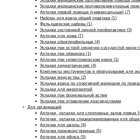
Укладки медицинские паллиативной помощи прик
Укладки медицинские противопедикулезные прик
Аптечки первой помощи (универсальные) (7)
Наборы для врача общей практики (1)
Фельдшерские наборы (1)
Укладки экстренной личной профилактики (3)
Аптечки для дома (7)
Укладки общепрофильные (4)
Укладки при острой сердечно-сосудистой недоста
Аптечки при обмороке (1)
Аптечки при гипертоническом кризе (1)
Укладки педиатрические (4)
Комплекты инструментов и оборудования для ок
Укладки медсестры (2)
Укладки врача по спортивной медицине по прика
Укладки для мероприятий
Укладки при бронхиальной астме
Укладки при отравлении дезсредствами
Для организаций
Аптечки, укладки для спортивных залов приказ 
Аптечки, укладки специализированные для общеп
Аптечки для школы (6)
Аптечки производственные (5)
Аптечки для офиса (5)