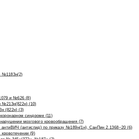
 №1183н(2)
079 и №626 (8)
 №213н(822н) (10)
 (822н) (3)
коронарном синдроме (11)
нарушении мозгового кровообращения (7)
антиВИЧ (антиспид) по приказу №189н(1н), СанПин 2.1368−20 (6)
кровотечении (9)