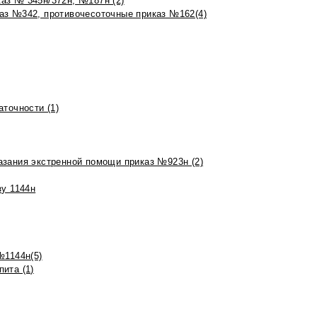
аз № 345н/372н, №187н (2)
аз №342, противочесоточные приказ №162(4)
точности (1)
азания экстренной помощи приказ №923н (2)
зу 1144н
№1144н(5)
ита (1)