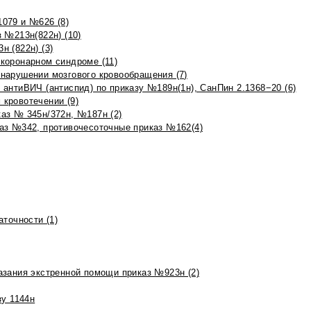
079 и №626 (8)
 №213н(822н) (10)
 (822н) (3)
коронарном синдроме (11)
нарушении мозгового кровообращения (7)
антиВИЧ (антиспид) по приказу №189н(1н), СанПин 2.1368−20 (6)
кровотечении (9)
аз № 345н/372н, №187н (2)
аз №342, противочесоточные приказ №162(4)
точности (1)
азания экстренной помощи приказ №923н (2)
зу 1144н