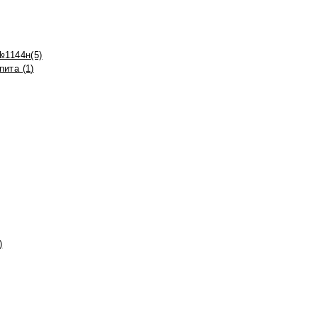
№1144н(5)
ита (1)
)