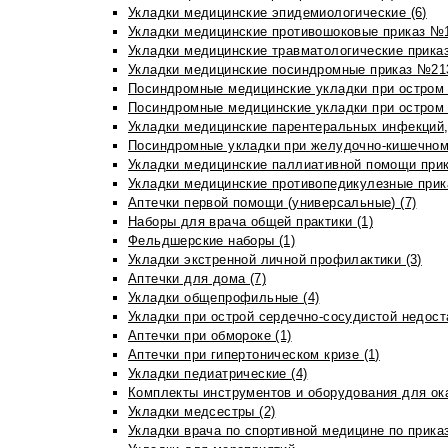
Укладки медицинские эпидемиологические (6)
Укладки медицинские противошоковые приказ №1
Укладки медицинские травматологические приказ
Укладки медицинские посиндромные приказ №213н
Посиндромные медицинские укладки при остром 
Посиндромные медицинские укладки при остром 
Укладки медицинские парентеральных инфекций, 
Посиндромные укладки при желудочно-кишечном 
Укладки медицинские паллиативной помощи прик
Укладки медицинские противопедикулезные прик
Аптечки первой помощи (универсальные) (7)
Наборы для врача общей практики (1)
Фельдшерские наборы (1)
Укладки экстренной личной профилактики (3)
Аптечки для дома (7)
Укладки общепрофильные (4)
Укладки при острой сердечно-сосудистой недоста
Аптечки при обмороке (1)
Аптечки при гипертоническом кризе (1)
Укладки педиатрические (4)
Комплекты инструментов и оборудования для ок
Укладки медсестры (2)
Укладки врача по спортивной медицине по прика