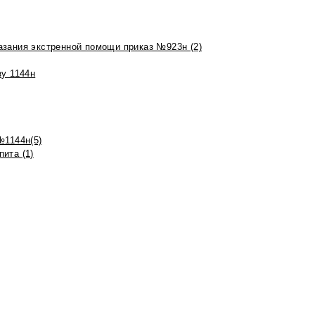
азания экстренной помощи приказ №923н (2)
зу 1144н
№1144н(5)
ита (1)