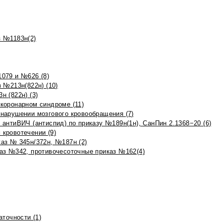
 №1183н(2)
079 и №626 (8)
 №213н(822н) (10)
 (822н) (3)
коронарном синдроме (11)
нарушении мозгового кровообращения (7)
антиВИЧ (антиспид) по приказу №189н(1н), СанПин 2.1368−20 (6)
кровотечении (9)
аз № 345н/372н, №187н (2)
аз №342, противочесоточные приказ №162(4)
точности (1)