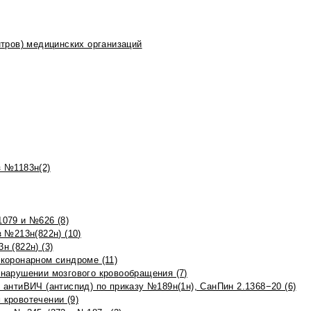
тров) медицинских организаций
 №1183н(2)
079 и №626 (8)
 №213н(822н) (10)
 (822н) (3)
коронарном синдроме (11)
нарушении мозгового кровообращения (7)
антиВИЧ (антиспид) по приказу №189н(1н), СанПин 2.1368−20 (6)
кровотечении (9)