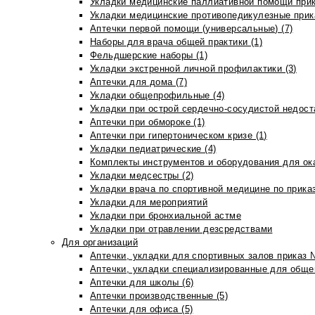
Укладки медицинские паллиативной помощи прик
Укладки медицинские противопедикулезные прик
Аптечки первой помощи (универсальные) (7)
Наборы для врача общей практики (1)
Фельдшерские наборы (1)
Укладки экстренной личной профилактики (3)
Аптечки для дома (7)
Укладки общепрофильные (4)
Укладки при острой сердечно-сосудистой недоста
Аптечки при обмороке (1)
Аптечки при гипертоническом кризе (1)
Укладки педиатрические (4)
Комплекты инструментов и оборудования для ок
Укладки медсестры (2)
Укладки врача по спортивной медицине по прика
Укладки для мероприятий
Укладки при бронхиальной астме
Укладки при отравлении дезсредствами
Для организаций
Аптечки, укладки для спортивных залов приказ 
Аптечки, укладки специализированные для общеп
Аптечки для школы (6)
Аптечки производственные (5)
Аптечки для офиса (5)