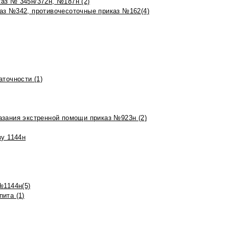
аз № 345н/372н, №187н (2)
аз №342, противочесоточные приказ №162(4)
точности (1)
азания экстренной помощи приказ №923н (2)
зу 1144н
№1144н(5)
ита (1)