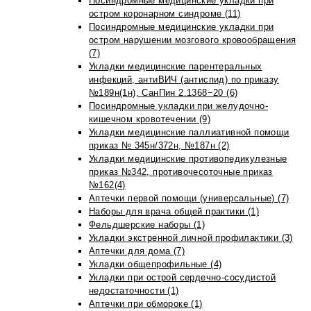
Посиндромные медицинские укладки при
остром коронарном синдроме (11)
Посиндромные медицинские укладки при
остром нарушении мозгового кровообращения
(7)
Укладки медицинские парентеральных
инфекций, антиВИЧ (антиспид) по приказу
№189н(1н), СанПин 2.1368−20 (6)
Посиндромные укладки при желудочно-
кишечном кровотечении (9)
Укладки медицинские паллиативной помощи
приказ № 345н/372н, №187н (2)
Укладки медицинские противопедикулезные
приказ №342, противочесоточные приказ
№162(4)
Аптечки первой помощи (универсальные) (7)
Наборы для врача общей практики (1)
Фельдшерские наборы (1)
Укладки экстренной личной профилактики (3)
Аптечки для дома (7)
Укладки общепрофильные (4)
Укладки при острой сердечно-сосудистой
недостаточности (1)
Аптечки при обмороке (1)