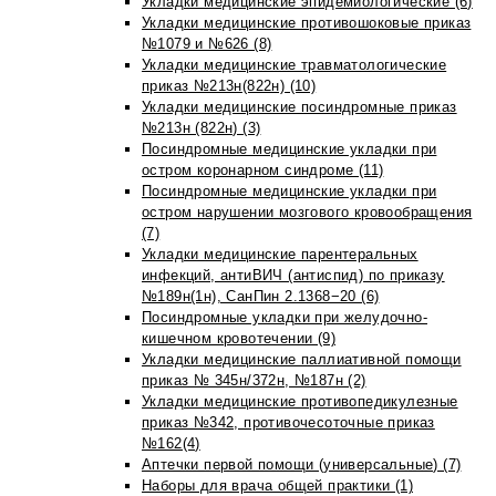
Укладки медицинские эпидемиологические (6)
Укладки медицинские противошоковые приказ
№1079 и №626 (8)
Укладки медицинские травматологические
приказ №213н(822н) (10)
Укладки медицинские посиндромные приказ
№213н (822н) (3)
Посиндромные медицинские укладки при
остром коронарном синдроме (11)
Посиндромные медицинские укладки при
остром нарушении мозгового кровообращения
(7)
Укладки медицинские парентеральных
инфекций, антиВИЧ (антиспид) по приказу
№189н(1н), СанПин 2.1368−20 (6)
Посиндромные укладки при желудочно-
кишечном кровотечении (9)
Укладки медицинские паллиативной помощи
приказ № 345н/372н, №187н (2)
Укладки медицинские противопедикулезные
приказ №342, противочесоточные приказ
№162(4)
Аптечки первой помощи (универсальные) (7)
Наборы для врача общей практики (1)