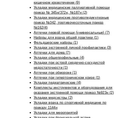
кишечном кровотечении (9)
Укладки медицинские паллиативной помощи
приказ № 345н/372н, №187н (2)
Укладки медицинские противопедикулезные
приказ №342, противочесоточные приказ
№162(4)
Аптечки первой помощи (универсальные) (7)
Наборы для врача общей практики (1)
Фельдшерские наборы (1)
Укладки экстренной личной профилактики (3)
Аптечки для дома (7)
Укладки общепрофильные (4)
Укладки при острой сердечно-сосудистой
недостаточности (1)
Аптечки при обмороке (1)
Аптечки при гипертоническом кризе (1)
Укладки педиатрические (4)
Комплекты инструментов и оборудования для
оказания экстренной помощи приказ №923н (2)
Укладки медсестры (2)
Укладки врача по спортивной медицине по
приказу 1144н
Укладки для мероприятий
Укладки при бронхиальной астме