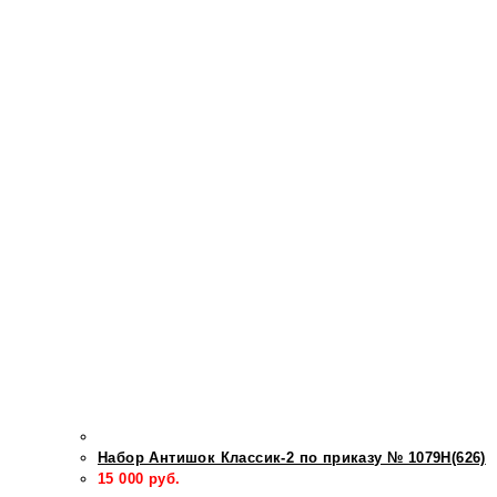
Набор Антишок Классик-2 по приказу № 1079Н(626)
15 000
руб.