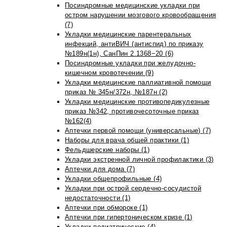
Посиндромные медицинские укладки при
остром нарушении мозгового кровообращения
(7)
Укладки медицинские парентеральных
инфекций, антиВИЧ (антиспид) по приказу
№189н(1н), СанПин 2.1368−20 (6)
Посиндромные укладки при желудочно-
кишечном кровотечении (9)
Укладки медицинские паллиативной помощи
приказ № 345н/372н, №187н (2)
Укладки медицинские противопедикулезные
приказ №342, противочесоточные приказ
№162(4)
Аптечки первой помощи (универсальные) (7)
Наборы для врача общей практики (1)
Фельдшерские наборы (1)
Укладки экстренной личной профилактики (3)
Аптечки для дома (7)
Укладки общепрофильные (4)
Укладки при острой сердечно-сосудистой
недостаточности (1)
Аптечки при обмороке (1)
Аптечки при гипертоническом кризе (1)
Укладки педиатрические (4)