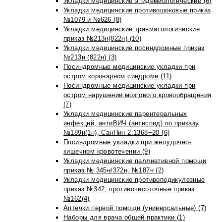
Укладки медицинские эпидемиологические (6)
Укладки медицинские противошоковые приказ
№1079 и №626 (8)
Укладки медицинские травматологические
приказ №213н(822н) (10)
Укладки медицинские посиндромные приказ
№213н (822н) (3)
Посиндромные медицинские укладки при
остром коронарном синдроме (11)
Посиндромные медицинские укладки при
остром нарушении мозгового кровообращения
(7)
Укладки медицинские парентеральных
инфекций, антиВИЧ (антиспид) по приказу
№189н(1н), СанПин 2.1368−20 (6)
Посиндромные укладки при желудочно-
кишечном кровотечении (9)
Укладки медицинские паллиативной помощи
приказ № 345н/372н, №187н (2)
Укладки медицинские противопедикулезные
приказ №342, противочесоточные приказ
№162(4)
Аптечки первой помощи (универсальные) (7)
Наборы для врача общей практики (1)