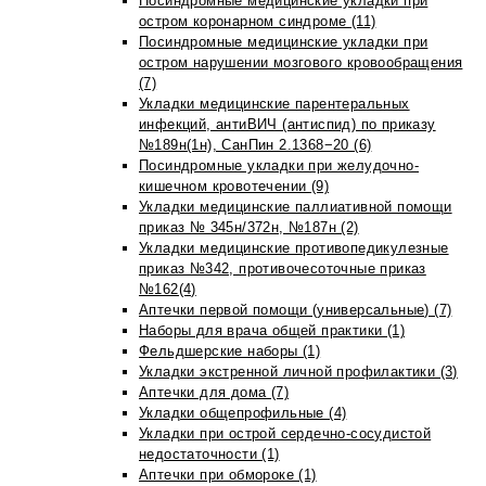
Посиндромные медицинские укладки при
остром коронарном синдроме (11)
Посиндромные медицинские укладки при
остром нарушении мозгового кровообращения
(7)
Укладки медицинские парентеральных
инфекций, антиВИЧ (антиспид) по приказу
№189н(1н), СанПин 2.1368−20 (6)
Посиндромные укладки при желудочно-
кишечном кровотечении (9)
Укладки медицинские паллиативной помощи
приказ № 345н/372н, №187н (2)
Укладки медицинские противопедикулезные
приказ №342, противочесоточные приказ
№162(4)
Аптечки первой помощи (универсальные) (7)
Наборы для врача общей практики (1)
Фельдшерские наборы (1)
Укладки экстренной личной профилактики (3)
Аптечки для дома (7)
Укладки общепрофильные (4)
Укладки при острой сердечно-сосудистой
недостаточности (1)
Аптечки при обмороке (1)