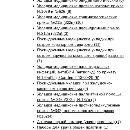
Укладки медицинские эпидемиологические (6)
Укладки медицинские противошоковые приказ
№1079 и №626 (8)
Укладки медицинские травматологические
приказ №213н(822н) (10)
Укладки медицинские посиндромные приказ
№213н (822н) (3)
Посиндромные медицинские укладки при
остром коронарном синдроме (11)
Посиндромные медицинские укладки при
остром нарушении мозгового кровообращения
(7)
Укладки медицинские парентеральных
инфекций, антиВИЧ (антиспид) по приказу
№189н(1н), СанПин 2.1368−20 (6)
Посиндромные укладки при желудочно-
кишечном кровотечении (9)
Укладки медицинские паллиативной помощи
приказ № 345н/372н, №187н (2)
Укладки медицинские противопедикулезные
приказ №342, противочесоточные приказ
№162(4)
Аптечки первой помощи (универсальные) (7)
Наборы для врача общей практики (1)