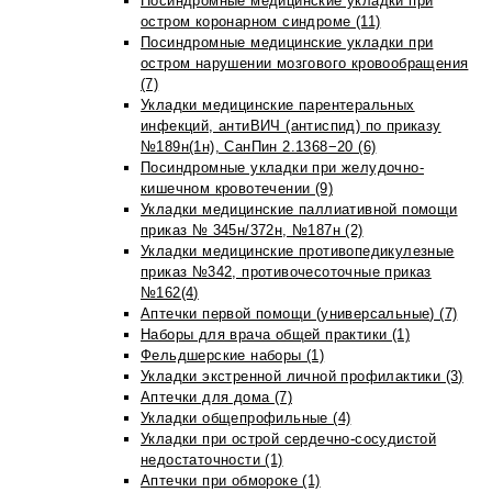
Посиндромные медицинские укладки при
остром коронарном синдроме (11)
Посиндромные медицинские укладки при
остром нарушении мозгового кровообращения
(7)
Укладки медицинские парентеральных
инфекций, антиВИЧ (антиспид) по приказу
№189н(1н), СанПин 2.1368−20 (6)
Посиндромные укладки при желудочно-
кишечном кровотечении (9)
Укладки медицинские паллиативной помощи
приказ № 345н/372н, №187н (2)
Укладки медицинские противопедикулезные
приказ №342, противочесоточные приказ
№162(4)
Аптечки первой помощи (универсальные) (7)
Наборы для врача общей практики (1)
Фельдшерские наборы (1)
Укладки экстренной личной профилактики (3)
Аптечки для дома (7)
Укладки общепрофильные (4)
Укладки при острой сердечно-сосудистой
недостаточности (1)
Аптечки при обмороке (1)