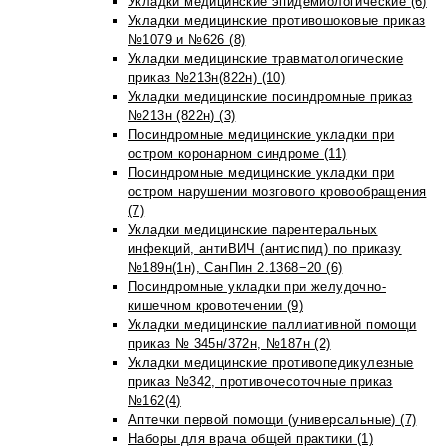
Укладки медицинские эпидемиологические (6)
Укладки медицинские противошоковые приказ
№1079 и №626 (8)
Укладки медицинские травматологические
приказ №213н(822н) (10)
Укладки медицинские посиндромные приказ
№213н (822н) (3)
Посиндромные медицинские укладки при
остром коронарном синдроме (11)
Посиндромные медицинские укладки при
остром нарушении мозгового кровообращения
(7)
Укладки медицинские парентеральных
инфекций, антиВИЧ (антиспид) по приказу
№189н(1н), СанПин 2.1368−20 (6)
Посиндромные укладки при желудочно-
кишечном кровотечении (9)
Укладки медицинские паллиативной помощи
приказ № 345н/372н, №187н (2)
Укладки медицинские противопедикулезные
приказ №342, противочесоточные приказ
№162(4)
Аптечки первой помощи (универсальные) (7)
Наборы для врача общей практики (1)