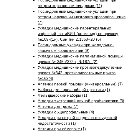
Посиндромные медицинские укладки при
остром коронарном синдроме (11)
Посиндромные медицинские укладки при
остром нарушении мозгового кровообращения
(7)
Укладки медицинские парентеральных
инфекций, антиВИЧ (антиспид) по приказу
№189н(1н), СанПин 2.1368−20 (6)
Посиндромные укладки при желудочно-
кишечном кровотечении (9)
Укладки медицинские паллиативной помощи
приказ № 345н/372н, №187н (2)
Укладки медицинские противопедикулезные
приказ №342, противочесоточные приказ
№162(4)
Аптечки первой помощи (универсальные) (7)
Наборы для врача общей практики (1)
Фельдшерские наборы (1)
Укладки экстренной личной профилактики (3)
Аптечки для дома (7)
Укладки общепрофильные (4)
Укладки при острой сердечно-сосудистой
недостаточности (1)
Аптечки при обмороке (1)