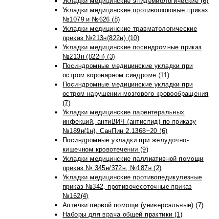
Укладки медицинские эпидемиологические (6)
Укладки медицинские противошоковые приказ
№1079 и №626 (8)
Укладки медицинские травматологические
приказ №213н(822н) (10)
Укладки медицинские посиндромные приказ
№213н (822н) (3)
Посиндромные медицинские укладки при
остром коронарном синдроме (11)
Посиндромные медицинские укладки при
остром нарушении мозгового кровообращения
(7)
Укладки медицинские парентеральных
инфекций, антиВИЧ (антиспид) по приказу
№189н(1н), СанПин 2.1368−20 (6)
Посиндромные укладки при желудочно-
кишечном кровотечении (9)
Укладки медицинские паллиативной помощи
приказ № 345н/372н, №187н (2)
Укладки медицинские противопедикулезные
приказ №342, противочесоточные приказ
№162(4)
Аптечки первой помощи (универсальные) (7)
Наборы для врача общей практики (1)