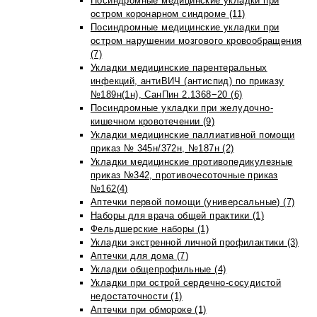
Посиндромные медицинские укладки при
остром коронарном синдроме (11)
Посиндромные медицинские укладки при
остром нарушении мозгового кровообращения
(7)
Укладки медицинские парентеральных
инфекций, антиВИЧ (антиспид) по приказу
№189н(1н), СанПин 2.1368−20 (6)
Посиндромные укладки при желудочно-
кишечном кровотечении (9)
Укладки медицинские паллиативной помощи
приказ № 345н/372н, №187н (2)
Укладки медицинские противопедикулезные
приказ №342, противочесоточные приказ
№162(4)
Аптечки первой помощи (универсальные) (7)
Наборы для врача общей практики (1)
Фельдшерские наборы (1)
Укладки экстренной личной профилактики (3)
Аптечки для дома (7)
Укладки общепрофильные (4)
Укладки при острой сердечно-сосудистой
недостаточности (1)
Аптечки при обмороке (1)