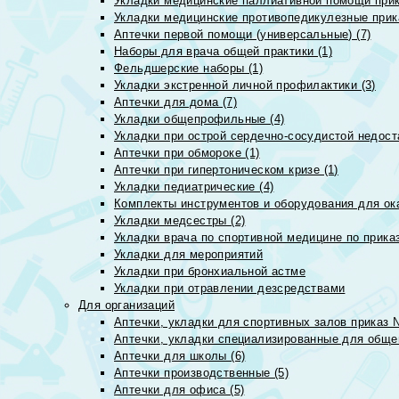
Укладки медицинские паллиативной помощи прик
Укладки медицинские противопедикулезные прик
Аптечки первой помощи (универсальные) (7)
Наборы для врача общей практики (1)
Фельдшерские наборы (1)
Укладки экстренной личной профилактики (3)
Аптечки для дома (7)
Укладки общепрофильные (4)
Укладки при острой сердечно-сосудистой недоста
Аптечки при обмороке (1)
Аптечки при гипертоническом кризе (1)
Укладки педиатрические (4)
Комплекты инструментов и оборудования для ок
Укладки медсестры (2)
Укладки врача по спортивной медицине по прика
Укладки для мероприятий
Укладки при бронхиальной астме
Укладки при отравлении дезсредствами
Для организаций
Аптечки, укладки для спортивных залов приказ 
Аптечки, укладки специализированные для общеп
Аптечки для школы (6)
Аптечки производственные (5)
Аптечки для офиса (5)