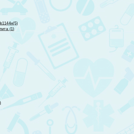
№1144н(5)
ита (1)
)