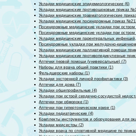
Укладки медицинские эпидемиологические (6)
Укладки медицинские противошоковые приказ №1
Укладки медицинские травматологические приказ
Укладки медицинские посиндромные приказ №213н
Посиндромные медицинские укладки при остром 
Посиндромные медицинские укладки при остром 
Укладки медицинские парентеральных инфекций, 
Посиндромные укладки при желудочно-кишечном 
Укладки медицинские паллиативной помощи прик
Укладки медицинские противопедикулезные прик
Аптечки первой помощи (универсальные) (7)
Наборы для врача общей практики (1)
Фельдшерские наборы (1)
Укладки экстренной личной профилактики (3)
Аптечки для дома (7)
Укладки общепрофильные (4)
Укладки при острой сердечно-сосудистой недоста
Аптечки при обмороке (1)
Аптечки при гипертоническом кризе (1)
Укладки педиатрические (4)
Комплекты инструментов и оборудования для ок
Укладки медсестры (2)
Укладки врача по спортивной медицине по прика