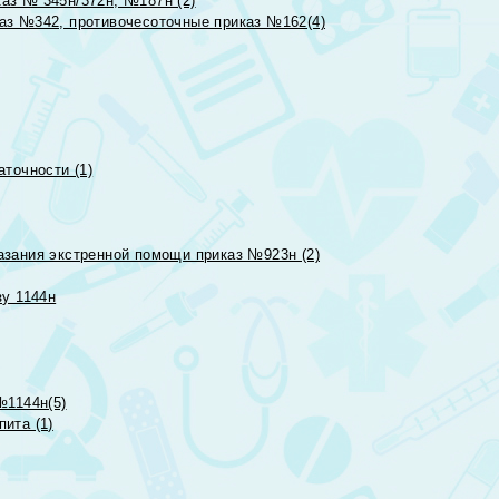
аз № 345н/372н, №187н (2)
аз №342, противочесоточные приказ №162(4)
точности (1)
азания экстренной помощи приказ №923н (2)
зу 1144н
№1144н(5)
ита (1)