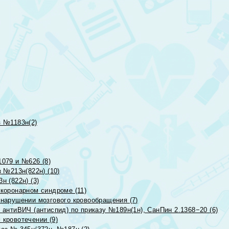
 №1183н(2)
079 и №626 (8)
 №213н(822н) (10)
 (822н) (3)
коронарном синдроме (11)
нарушении мозгового кровообращения (7)
антиВИЧ (антиспид) по приказу №189н(1н), СанПин 2.1368−20 (6)
кровотечении (9)