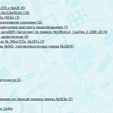
079 и №626 (8)
 №213н(822н) (10)
 (822н) (3)
коронарном синдроме (11)
нарушении мозгового кровообращения (7)
антиВИЧ (антиспид) по приказу №189н(1н), СанПин 2.1368−20 (6)
кровотечении (9)
аз № 345н/372н, №187н (2)
аз №342, противочесоточные приказ №162(4)
точности (1)
азания экстренной помощи приказ №923н (2)
зу 1144н