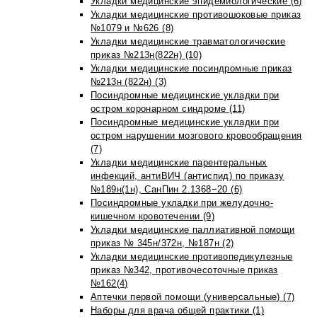
Укладки медицинские эпидемиологические (6)
Укладки медицинские противошоковые приказ
№1079 и №626 (8)
Укладки медицинские травматологические
приказ №213н(822н) (10)
Укладки медицинские посиндромные приказ
№213н (822н) (3)
Посиндромные медицинские укладки при
остром коронарном синдроме (11)
Посиндромные медицинские укладки при
остром нарушении мозгового кровообращения
(7)
Укладки медицинские парентеральных
инфекций, антиВИЧ (антиспид) по приказу
№189н(1н), СанПин 2.1368−20 (6)
Посиндромные укладки при желудочно-
кишечном кровотечении (9)
Укладки медицинские паллиативной помощи
приказ № 345н/372н, №187н (2)
Укладки медицинские противопедикулезные
приказ №342, противочесоточные приказ
№162(4)
Аптечки первой помощи (универсальные) (7)
Наборы для врача общей практики (1)