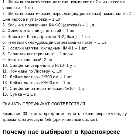
1.⁠ ⁠Шины пневматические детские, комплект из 2 шин насоса и
упаковки – 1 шт.
2.⁠ ⁠Шины пневматические взрослые(подростковые), комплект из 2
шин насоса и упаковки – 1 шт.
3.⁠ ⁠Косынка повязочная КФК-01(детская) – 1 шт.
4.⁠ ⁠Фиксатор ключицы детский – 1 шт.
5.⁠ ⁠Воротник Шанца (размер №2, 8см.) – 1 шт.
6.⁠ ⁠Гелевый охлаждающий-согревающий пакет – 1 шт.
7.⁠ ⁠Носилки мягкие, складные НМ-01 – 1 шт.
8.⁠ ⁠Перчатки нестерильные – 2 пары
9.⁠ ⁠Бинт стерильный -2 шт.
10.⁠ ⁠Салфетки стерильные №10- 1 уп.
11.⁠ ⁠Ножницы по Листеру -1 шт.
12.⁠ ⁠Лейкопластырь 2*500 см – 1 шт.
13.⁠ ⁠Лейкопластырь 5*500 см – 1 шт.
14.⁠ ⁠Салфетки антисептические №10 – 1 уп.
15.⁠ ⁠Сумка – 1 шт.
СКАЧАТЬ СЕРТИФИКАТ СООТВЕТСТВИЯ
Компания 03 Портал предлагает купить в Красноярске укладку
травматологическую №5 (оригинальный состав).
Почему нас выбирают в Красноярске