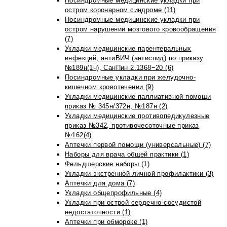
Посиндромные медицинские укладки при
остром коронарном синдроме (11)
Посиндромные медицинские укладки при
остром нарушении мозгового кровообращения
(7)
Укладки медицинские парентеральных
инфекций, антиВИЧ (антиспид) по приказу
№189н(1н), СанПин 2.1368−20 (6)
Посиндромные укладки при желудочно-
кишечном кровотечении (9)
Укладки медицинские паллиативной помощи
приказ № 345н/372н, №187н (2)
Укладки медицинские противопедикулезные
приказ №342, противочесоточные приказ
№162(4)
Аптечки первой помощи (универсальные) (7)
Наборы для врача общей практики (1)
Фельдшерские наборы (1)
Укладки экстренной личной профилактики (3)
Аптечки для дома (7)
Укладки общепрофильные (4)
Укладки при острой сердечно-сосудистой
недостаточности (1)
Аптечки при обмороке (1)