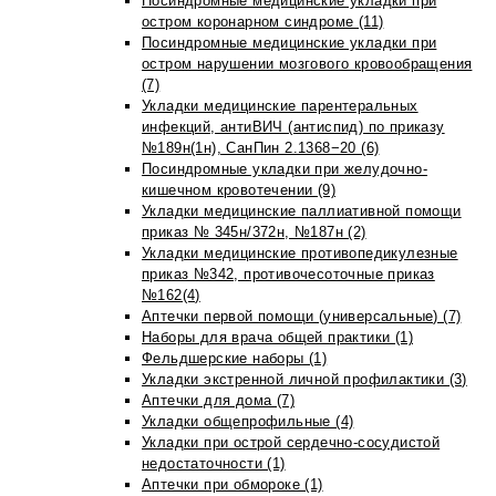
Посиндромные медицинские укладки при
остром коронарном синдроме (11)
Посиндромные медицинские укладки при
остром нарушении мозгового кровообращения
(7)
Укладки медицинские парентеральных
инфекций, антиВИЧ (антиспид) по приказу
№189н(1н), СанПин 2.1368−20 (6)
Посиндромные укладки при желудочно-
кишечном кровотечении (9)
Укладки медицинские паллиативной помощи
приказ № 345н/372н, №187н (2)
Укладки медицинские противопедикулезные
приказ №342, противочесоточные приказ
№162(4)
Аптечки первой помощи (универсальные) (7)
Наборы для врача общей практики (1)
Фельдшерские наборы (1)
Укладки экстренной личной профилактики (3)
Аптечки для дома (7)
Укладки общепрофильные (4)
Укладки при острой сердечно-сосудистой
недостаточности (1)
Аптечки при обмороке (1)