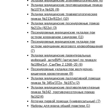
Укладки медицинские эпидемиологические (6)
Укладки медицинские противошоковые приказ
№1079 и №626 (8)
Укладки медицинские травматологические
приказ №213н(822н) (10)
Укладки медицинские посиндромные приказ
№213н (822н) (3)
Посиндромные медицинские укладки при
остром коронарном синдроме (11)
Посиндромные медицинские укладки при
остром нарушении мозгового кровообращения
(7)
Укладки медицинские парентеральных
инфекций, антиВИЧ (антиспид) по приказу
№189н(1н), СанПин 2.1368−20 (6)
Посиндромные укладки при желудочно-
кишечном кровотечении (9)
Укладки медицинские паллиативной помощи
приказ № 345н/372н, №187н (2)
Укладки медицинские противопедикулезные
приказ №342, противочесоточные приказ
№162(4)
Аптечки первой помощи (универсальные) (7)
Наборы для врача общей практики (1)