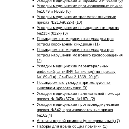
Укладки медицинские эпидемиологические (6)
Укладки медицинские противошоковые приказ
№1079 и №626 (8)
Укладки медицинские травматологические
приказ №213н(822н) (10)
Укладки медицинские посиндромные приказ
№213н (822н) (3)
Посиндромные медицинские укладки при
остром коронарном синдроме (11)
Посиндромные медицинские укладки при
остром нарушении мозгового кровообращения
(7)
Укладки медицинские парентеральных
инфекций, антиВИЧ (антиспид) по приказу
№189н(1н), СанПин 2.1368−20 (6)
Посиндромные укладки при желудочно-
кишечном кровотечении (9)
Укладки медицинские паллиативной помощи
приказ № 345н/372н, №187н (2)
Укладки медицинские противопедикулезные
приказ №342, противочесоточные приказ
№162(4)
Аптечки первой помощи (универсальные) (7)
Наборы для врача общей практики (1)