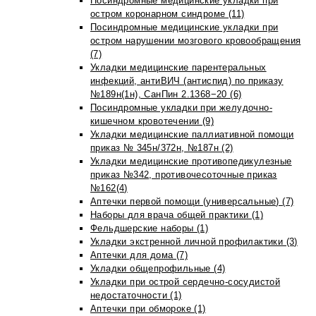
Посиндромные медицинские укладки при
остром коронарном синдроме (11)
Посиндромные медицинские укладки при
остром нарушении мозгового кровообращения
(7)
Укладки медицинские парентеральных
инфекций, антиВИЧ (антиспид) по приказу
№189н(1н), СанПин 2.1368−20 (6)
Посиндромные укладки при желудочно-
кишечном кровотечении (9)
Укладки медицинские паллиативной помощи
приказ № 345н/372н, №187н (2)
Укладки медицинские противопедикулезные
приказ №342, противочесоточные приказ
№162(4)
Аптечки первой помощи (универсальные) (7)
Наборы для врача общей практики (1)
Фельдшерские наборы (1)
Укладки экстренной личной профилактики (3)
Аптечки для дома (7)
Укладки общепрофильные (4)
Укладки при острой сердечно-сосудистой
недостаточности (1)
Аптечки при обмороке (1)